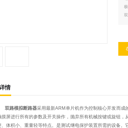
极
双
接
位
详情
双路
模拟断路器
采用最新
A
RM
单片机
作为控制核心开发而成
触摸屏进行所有的参数及开关操作，抛弃所有机械按键或旋钮，
便、体积小、重量轻等特点。是测试继电保护装置所需的设备。