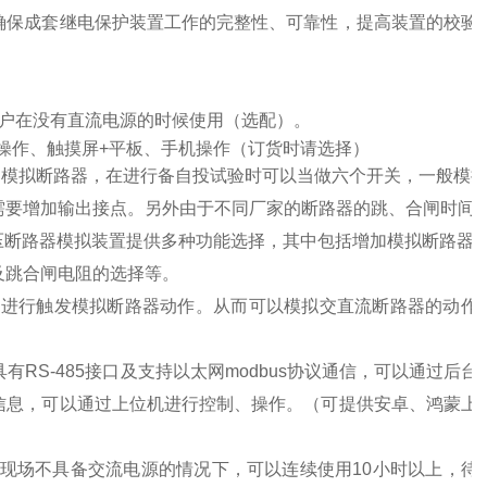
确保成套继电保护装置工作的完整性、可靠性，提高装置的校验
户在没有直流电源的时候使用
（选配）。
操作、触摸屏
+
平板、手机操作（订货时请选择）
相模拟断路器
，
在进行备自投试验时可以当做六个开关
，
一般模
需要增加输出接点
。
另外由于不同厂家的断路器的跳
、
合闸时间
压断路器模拟装置提供多种功能选择
，
其中包括增加模拟断路器
及跳合闸电阻的选择等
。
，进行触发模拟断路器动作。从而可以模拟交直流断路器的动作
具有
RS
-
485
接口及
支持以太网modbus协议通信，可以通过后台
信息，
可以通过上位机进行控制
、操作。（可提供安卓、鸿蒙上
现场不具备交流电源的情况下，可以连续使用
1
0
小时以上
，
待