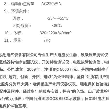
8．
辅助触点容量
AC220V
5
A
9．
环境条件：
温度：
-25
°
---+55
°
C
相对湿度： ≤
80%
10．
体积：
3
2
0
×
2
2
0×340mm
³
11．
重量：
7Kg
锐思电气设备有限公司专业生产大电流发生器，铁碳压降测试仪
互感器特性综合测试仪，开关特性测试仪，电缆故障检测仪，电
岛。公司成立于2009年，注册资金5000万元。是国内研制
们以“超前、创新、开拓、进取"为企业精神，坚持“让所有用户
务分为肆大类：电解铝生产常用仪器仪表、继电保护校验装置
配件及附件。经过多年的服务实践，拥有*的入场、出厂质量检验
45A台式万用表；中国台湾固纬GOS-653G示波器；日319
电保护试验室等。