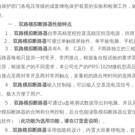
电保护部门各电压等级的成套继电保护装置的实验和检测工作，
量。
一．
双路模拟断路器
性能特点
1．
双路模拟断路器
自带高精度程控直流稳压恒流电源，
供用
2．
双路模拟断路器
可通过单触摸屏操作、单平板电脑、手机
3．
双路模拟断路器
具有
A
、
B
、
C
及
D
、
E
、
F
两路
独立的三
断路器每相只提供一对常开
、
常闭接点
，
根据备自投试验的要求
差异
，
根据客户的不同需求
，
本公司生产的
PRS-102M
微机型高
出接点至两对常开及两对常闭触点
，
多量程的跳合闸时间的选择
4．
双路
模拟断路器
输入控制端，可以输入交直流电流信号
性。极大方便了用户。
5．
双路模拟断路器
可通过
u
盘将测试数据导出到电脑
。
并且
控模拟断路器的合闸和分闸控制，后台也能读取模拟断路器位置
机软件）（
此功能为选用功能，请在订货是说明
）。
6．
双路模拟断路器
采用低能耗设计
，
内置大容量锂电池
，在