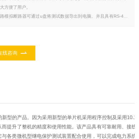
大方便了用户。
路模拟断路器可通过u盘将测试数据导出到电脑。并且具有RS-485
口及支持以太网modbus协议通信，可以通过后台遥控模拟断路器
的合闸和分闸控制，后台也能读取模拟断路器位置信息，可以通过上
机进行控制、操作。
在线咨询
的新型的产品。因为采用新型的单片机采用程序控制及采用
1
0
.
1
从而提升了整机的精度和使用性能。该产品具有可靠耐用、接线
它与各类微机型继电保护测试装置配合使用，可以完成电力系统