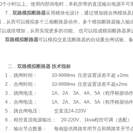
0
个小时以上
。使用内部供电时，本机所带的直流输出电源不可
7．
双路模拟断路器
采用模块化设计
，
通过增加跳合闸模块及
器，从而可以模拟多个三相断路器动作。多个模拟断路器输入输
可以成倍增加，从而实现更多的功能。 也可以组成模拟断路器屏
双路模拟断路器
可以模拟交直流断路器的自动重合闸试验
、
二．
双路模拟断路器
技术指标
1．
跳闸时间：
1
0-9999
ms
任意设置误差不超
±2ms
2．
合闸时间：
1
0-
9999ms
任意设置误差不超
±2ms
3．
跳闸电流：
1
A
、
2A
、
3A
、
4A
、
5A
（程序根据动
4．
合闸电流：
1
A
、
2A
、
3A
、
4A
、
5A
（程序根据动
5．
跳合闸电压： 交直流
24-220V
6．
程控直流电源输出：
20-220V
、
1kva
程控可调（选配）
7．
输出节点数量：
每相提供两路常闭节点和两路常开节