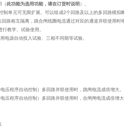
用（
此功能为选用功能，请在订货时说明
）。
控制单元可无限扩展
。
可以组成
2
个回路及以上的多回路模拟断
出回路相互隔离，跳合闸线圈电流通过对应的通道并联使用时电
进行教学、试验使用。
备用电源自动投入试验
、
三相不同期
等
试验
。
作电压程序自动控制）多回路并联使用时，跳闸电流成倍增大。
作电压程序自动控制）多回路并联使用时，合闸闸电流成倍增大
点