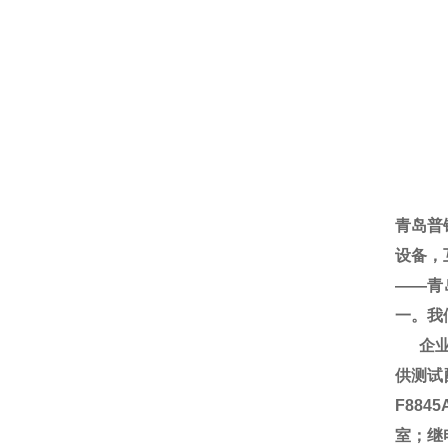
青岛普
设备，
——青
一。我
企业服
供测试
F88
室；继