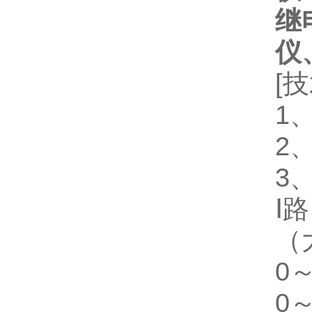
继
仪
[
1
2
3
Ⅰ路
（
0
0～