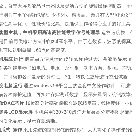
放，自带大屏幕液晶显示器以及灵活方便的旋转鼠标控制器。单
行则具有更*的操作功能。体积小、精度高。既具有大型测试仪
靠性高等优点，性能价格比高。是继保工作者得心应手的好工具
能型主机，主机采用高速高性能数字信号处理器
运算速度快，
是目前同类输出方式中的zui高水平。由于点数多，波形的保
Hz也可以达到每周波60点的高密度。
机独立运行
装置由方便灵活的旋转鼠标通过大屏幕液晶显示屏
对各种继电器（如电流、电压、反时限、功率方向、阻抗、差动
，并可模拟各种复杂的瞬时性、*性、转换性故障进行整组试验
接电脑运行
通过windows 98平台上的全套中文操作软件，
描各种保护定值，可实时存贮测试数据，显示矢量图，绘制故障
位DAC
芯片
16位高分辨率确保拟合波形精度高，线性度好。小
屏幕LCD
显示屏
本机采用320×240点阵大屏幕高分辨率图
均汉化显示，显示直观清晰。
傻瓜式”操作
采用先进的控制器“旋转鼠标”，大大简化了操作部分