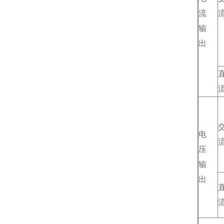
流
输
出
电
压
输
出