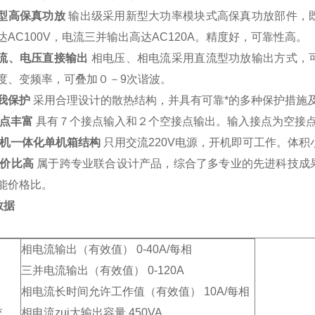
型高保真功放
输出级采用新型大功率模块式高保真功放部件，
达AC100V，电流三并输出高达AC120A。精度好，可靠性高。
流、电压直接输出
相电压、相电流采用直流型功放输出方式，
度、变频率，可叠加０－9次谐波。
我保护
采用合理设计的散热结构，并具有可靠*的多种保护措施
点丰富
具有７个接点输入和２个空接点输出。输入接点为空接点
机一体化单机箱结构
只用交流220V电源，开机即可工作。体
价比高
属于跨专业联合设计产品，综合了多专业的先进科技成
能价格比。
数据
相电流输出（有效值） 0-40A/每相
三并电流输出（有效值） 0-120A
相电流长时间允许工作值（有效值） 10A/每相
交
相电流zui大输出容量 450VA