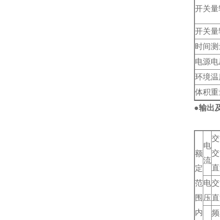
开关量
开关量
时间测
电源电
环境温
体积重
●输出
交
电
交
额
流
直
定
范
电
交
围
压
直
内
频