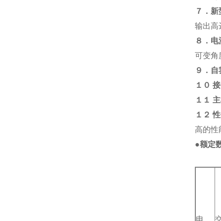
７．新
输出高
８．电
可变角
９．自
１０
接
１１
主
１２
性
高的性
●额定
电