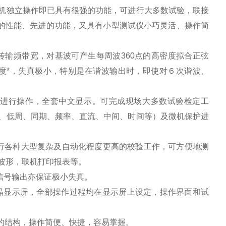
机独立操作即已具有很强的功能，可进行大多数试验，联接
*的性能、先进的功能，又具有小型测试仪小巧灵活、操作简
。
传输频带宽，对基波可产生每周波360点的高密度拟合正弦
真度*，失真极小，特别是在谐波输出时，即使对６次谐波、
进行操作，全套中文显示。可完成现场大多数试验检定工
、低周、同期、频率、直流、中间、时间等）及微机保护进
。
可进行各种大型复杂及自动化程度更高的校验工作，可方便地测
波形，联机打印报表等。
信号输出亦保证极小失真。
形液晶显示屏，全部操作过程均在显示屏上设定，操作界面和试
的结构，操作简便、快捷，容易掌握。