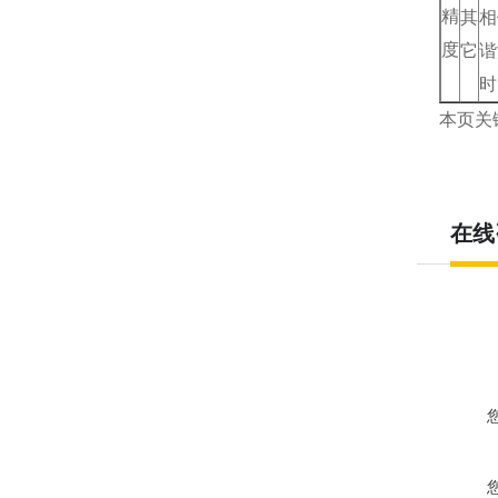
精
其
相
度
它
谐
时
本页关
在线