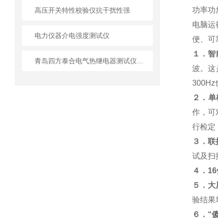
功率功
高压开关特性校验仪抗干扰性强
电脑运
电力仪器介电强度测试仪
便、可
１．智
青岛四方泰合电气热继电器测试仪厂家
波。这
300
２．单
作，可
行检定
３．联
试及扫
４．16
５．大
验结果
６．“