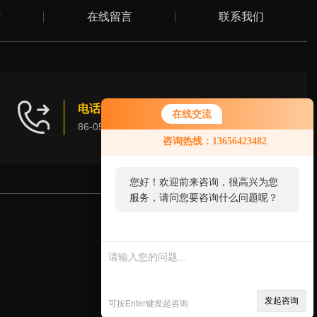
章
在线留言
联系我们
电话：
/ Tel
在线交流
86-0532-86639361
咨询热线：13656423482
您好！欢迎前来咨询，很高兴为您
服务，请问您要咨询什么问题呢？
扫
码
加
微
信
发起咨询
可按Enter键发起咨询